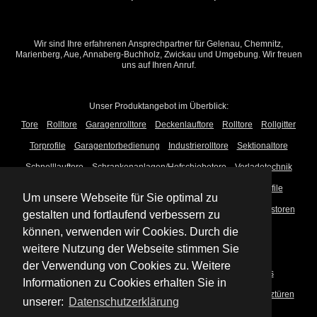
Wir sind Ihre erfahrenen Ansprechpartner für Gelenau, Chemnitz,
Marienberg, Aue, Annaberg-Buchholz, Zwickau und Umgebung. Wir freuen
uns auf Ihren Anruf.
Unser Produktangebot im Überblick:
Tore
Rolltore
Garagenrolltore
Deckenlauftore
Rolltore
Rollgitter
Torprofile
Garagentorbedienung
Industrierolltore
Sektionaltore
Schnelllauftore
Schrankenanlagen/Hofschiebetore
Verladetechnik
Rollladen
Vorbaurollladen
Aufsatzrollladen
Rollladenprofile
Um unsere Webseite für Sie optimal zu
Rollladenbedienung
Raffstoren
Vorbauraffstoren
Aufsatzraffstoren
gestalten und fortlaufend verbessern zu
Modulraffstoren
Fassadenraffstoren
Raffstorenlamellen
können, verwenden wir Cookies. Durch die
weitere Nutzung der Webseite stimmen Sie
Raffstorenbedienung
Markisen
der Verwendung von Cookies zu. Weitere
Terrassendächer + Wintergartenbeschattung
Textilscreens
Informationen zu Cookies erhalten Sie in
Vorbautextilscreens
Gewebe
Innenbeschattung
Brandschutztüren
unserer:
Datenschutzerklärung
Insektenschutz